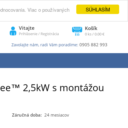
SÚHLASÍM
odnocovania. Viac o používaných
Vitajte
Košík
Prihlásenie
/
Registrácia
0
ks /
0.00 €
0905 882 993
Zavolajte nám, radi Vám poradíme:
ee™ 2,5kW s montážou
Záručná doba:
24 mesiacov