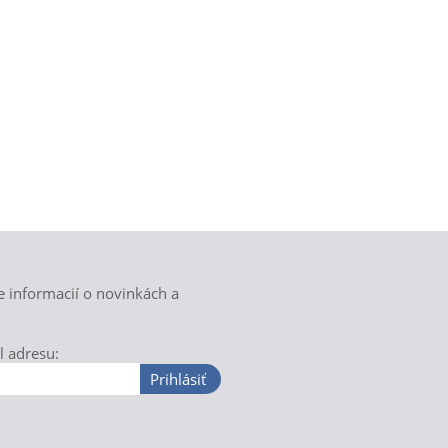
e informacií o novinkách a
l adresu:
Prihlásiť