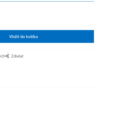
ých
Zdielať