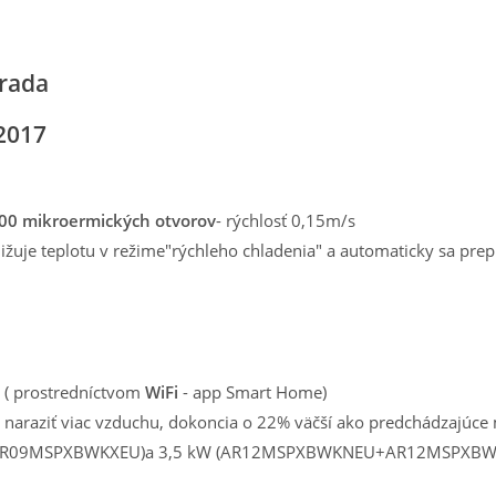
 rada
 2017
00 mikroermických otvorov
- rýchlosť 0,15m/s
ižuje teplotu v režime"rýchleho chladenia" a automaticky sa pre
k ( prostredníctvom
WiFi
- app Smart Home)
e naraziť viac vzduchu, dokoncia o 22% väčší ako predchádzajúce
U+AR09MSPXBWKXEU)a 3,5 kW (AR12MSPXBWKNEU+AR12MSPXBW