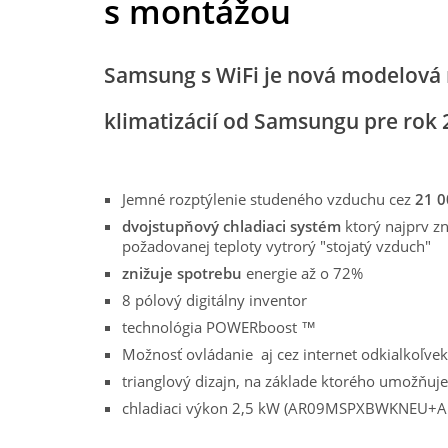
s montážou
Samsung s WiFi je nová modelová
klimatizácií od Samsungu pre rok
Jemné rozptýlenie studeného vzduchu cez
21 0
dvojstupňový chladiaci systém
ktorý najprv zn
požadovanej teploty vytrorý "stojatý vzduch"
znižuje spotrebu
energie až o 72%
8 pólový digitálny inventor
technológia POWERboost ™
Možnosť ovládanie aj cez internet odkialkoľve
trianglový dizajn, na základe ktorého umožňuj
chladiaci výkon 2,5 kW (AR09MSPXBWKNE