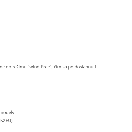
pne do režimu "wind-Free", čím sa po dosiahnutí
 modely
KXEU)