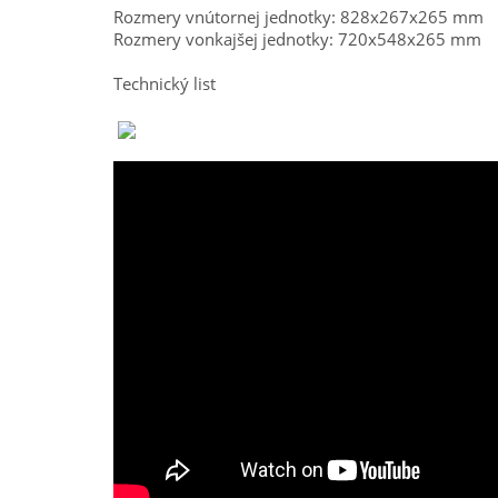
Rozmery vnútornej jednotky: 828x267x265 mm
Rozmery vonkajšej jednotky: 720x548x265 mm
Technický list