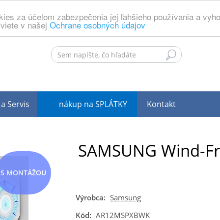
ies za účelom zabezpečenia jej ľahšieho používania a vyh
viete v našej
Ochrane osobných údajov
a Servis
nákup na SPLÁTKY
Kontakt
SAMSUNG Wind-Fr
S MONTÁŽOU
Výrobca:
Samsung
Kód:
AR12MSPXBWK