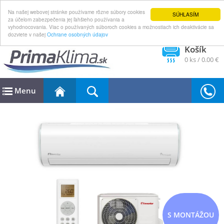
Na našej webovej stránke používame rôzne súbory cookies
SÚHLASÍM
za účelom zabezpečenia jej ľahšieho používania a
vyhodnocovania. Viac o používaných súboroch cookies a možnostiach ich deaktivácie sa
dozviete v našej
Ochrane osobných údajov
Košík
0
ks /
0.00 €
Menu
S MONTÁŽOU