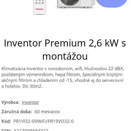
Inventor Premium 2,6 kW s
montážou
Klimatizácia Inventor s ionizátorom, wifi, hlučnosťou 22 dBA,
pozláteným výmenníkom, hepa filtrom, špeciálnym trojitým
akčným filtrom a chladením od -15, vhodné aj do serverovní
a hotelov. Do 30m2.
Výrobca:
Inventor
Záručná doba:
60 mesiacov
Kód:
PR1VI32-09WiFi/PR19VO32-0
EAN:
5213008584327